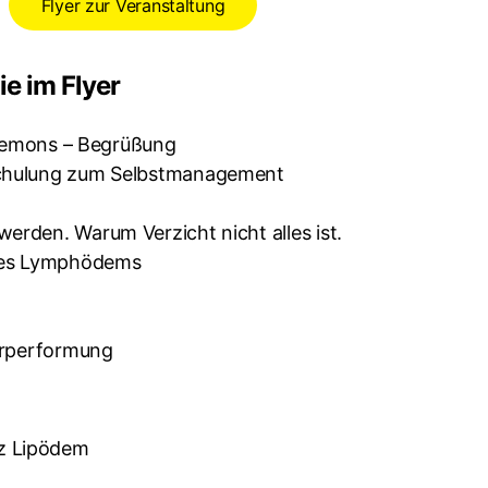
Flyer zur Veranstaltung
ie im Flyer
 Ziemons – Begrüßung
 Schulung zum Selbstmanagement
erden. Warum Verzicht nicht alles ist.
 des Lymphödems
Körperformung
z Lipödem