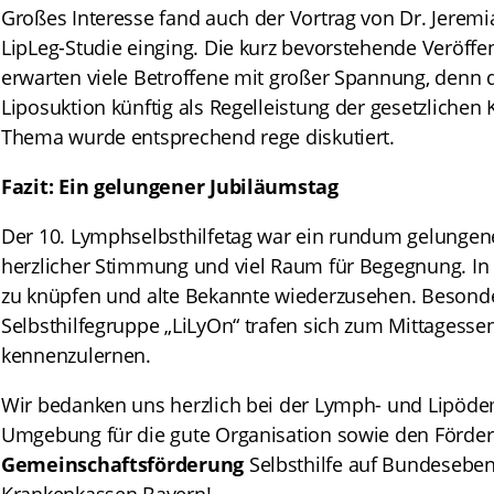
Großes Interesse fand auch der Vortrag von Dr. Jeremi
LipLeg-Studie einging. Die kurz bevorstehende Veröffen
erwarten viele Betroffene mit großer Spannung, denn 
Liposuktion künftig als Regelleistung der gesetzliche
Thema wurde entsprechend rege diskutiert.
Fazit: Ein gelungener Jubiläumstag
Der 10. Lymphselbsthilfetag war ein rundum gelungene
herzlicher Stimmung und viel Raum für Begegnung. In 
zu knüpfen und alte Bekannte wiederzusehen. Besonder
Selbsthilfegruppe „LiLyOn“ trafen sich zum Mittagesse
kennenzulernen.
Wir bedanken uns herzlich bei der Lymph- und Lipöd
Umgebung für die gute Organisation sowie den Förde
Gemeinschaftsförderung
Selbsthilfe auf Bundesebe