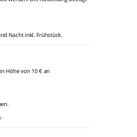
d Nacht inkl. Frühstück.
 in Höhe von 10 € an
nen.
r