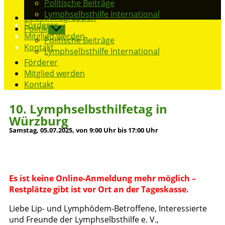
Politische Beiträge
Online Seminare
Lymphselbsthilfe International
Selbsthilfegruppen
Förderer
Politik
Mitglied werden
Politische Beiträge
Kontakt
Lymphselbsthilfe International
Förderer
Mitglied werden
Kontakt
10. Lymphselbsthilfetag in
Würzburg
Samstag, 05.07.2025, von 9:00 Uhr bis 17:00 Uhr
Es ist keine Online-Anmeldung mehr möglich –
Restplätze gibt ist vor Ort an der Tageskasse.
Liebe Lip- und Lymphödem-Betroffene, Interessierte
und Freunde der Lymphselbsthilfe e. V.,